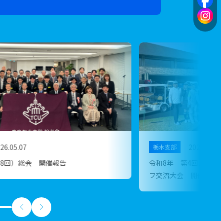
26.04.16
2026.04.03
緑土会
回大学等同窓会ダブルスクランブルゴル
武蔵⼯業⼤学 ⼟⽊⼯学
開催報告
（仮）「武⼯⼤⼟⽊７８８