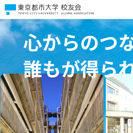
心からのつ
誰もが得ら