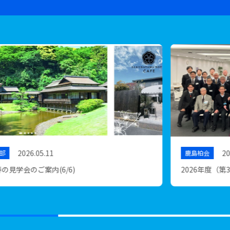
2026.05.07
20
会
栃木支部
6年度（第38回）総会 開催報告
令和8年 第4
フ交流大会 