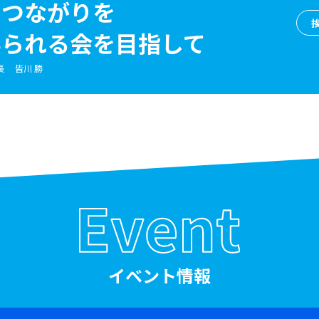
のつながりを
得られる会を
目指して
長
皆川 勝
イベント情報